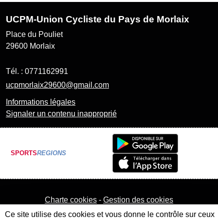
UCPM-Union Cycliste du Pays de Morlaix
Place du Pouliet
29600
Morlaix
Tél. :
0771162991
ucpmorlaix29600@gmail.com
Informations légales
Signaler un contenu inapproprié
SPORTS
REGIONS
Charte cookies
Gestion des cookies
Ce site utilise des cookies et vous donne le contrôle sur ceux