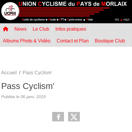
Panneau de gestion des cookies
News
Le Club
Infos pratiques
Albums Photo & Vidéo
Contact et Plan
Boutique Club
Accueil
Pass Cyclism'
Pass Cyclism'
Publiée le
06 janv. 2019