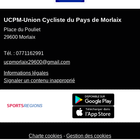
UCPM-Union Cycliste du Pays de Morlaix
Place du Pouliet
29600
Morlaix
Tél. :
0771162991
ucpmorlaix29600@gmail.com
Informations légales
Signaler un contenu inapproprié
SPORTS
REGIONS
Charte cookies
Gestion des cookies