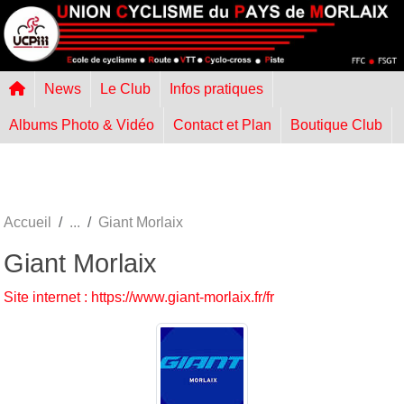
Panneau de gestion des cookies
News
Le Club
Infos pratiques
Albums Photo & Vidéo
Contact et Plan
Boutique Club
Accueil
Giant Morlaix
Giant Morlaix
Site internet : https://www.giant-morlaix.fr/fr