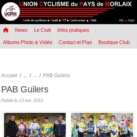
Panneau de gestion des cookies
News
Le Club
Infos pratiques
Albums Photo & Vidéo
Contact et Plan
Boutique Club
Accueil
PAB Guilers
PAB Guilers
Publié le
13 oct. 2012