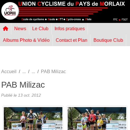
Panneau de gestion des cookies
News
Le Club
Infos pratiques
Albums Photo & Vidéo
Contact et Plan
Boutique Club
Accueil
PAB Milizac
PAB Milizac
Publié le
13 oct. 2012