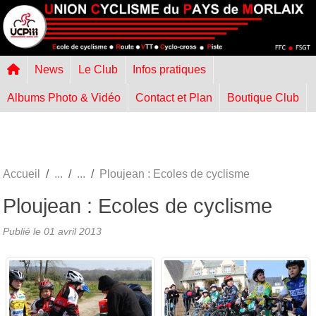
Panneau de gestion des cookies
News
Le Club
Infos pratiques
Albums Photo & Vidéo
Contact et Plan
Boutique Club
Accueil
Ploujean : Ecoles de cyclisme
Ploujean : Ecoles de cyclisme
Publié le
01 avril 2013