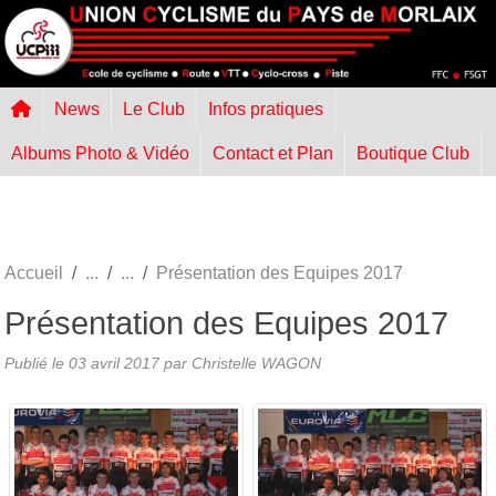
Panneau de gestion des cookies
News
Le Club
Infos pratiques
Albums Photo & Vidéo
Contact et Plan
Boutique Club
Accueil
Présentation des Equipes 2017
Présentation des Equipes 2017
Publié le
03 avril 2017
par
Christelle WAGON