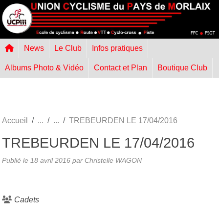
Panneau de gestion des cookies
News
Le Club
Infos pratiques
Albums Photo & Vidéo
Contact et Plan
Boutique Club
Accueil
TREBEURDEN LE 17/04/2016
TREBEURDEN LE 17/04/2016
Publié le
18 avril 2016
par
Christelle WAGON
Cadets